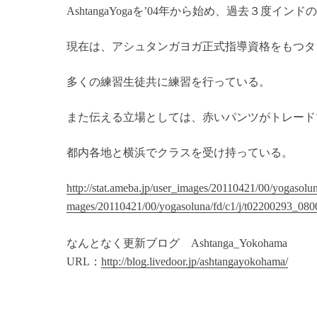
AshtangaYogaを’04年から始め、過去３度イ
現在は、アシュタンガヨガ正式指導資格をもつタリック
多くの練習生徒共に練習を行っている。
また伝える立場としては、赤いパンツがトレード
都内各地と横浜でクラスを受け持っている。
http://stat.ameba.jp/user_images/20110421/00/yogaso
mages/20110421/00/yogasoluna/fd/c1/j/t02200293_08
なんとなく更新ブログ Ashtanga_Yokohama
URL：
http://blog.livedoor.jp/ashtangayokohama/