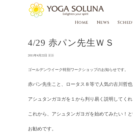
Home
News
Sched
4/29 赤パン先生ＷＳ
P
2011年4月22日
o
s
ゴールデンウイーク特別ワークショップのお知らせです。
t
e
赤パン先生こと、ロータス８等で人気の古川哲也
d
o
アシュタンガヨガを１から判り易く説明してくれ
n
これから、アシュタンガヨガを始めてみたい！と
お勧めです。