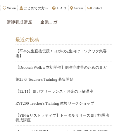
Vision
はじめての方へ
ＦＡＱ
Access
Contact
講師養成講座
企業ヨガ
最近の投稿
【平本先生直接伝授！ヨガの先生向け・ワクワク集客
術】
P
2
o
【Deborah Wolk日本初開催】側湾症改善のためのヨガ
0
P
2
s
2
o
第25期 Teacher’s Training 募集開始
0
t
5
P
2
s
2
e
年
o
【12/11】ヨガフリーランス・お金の正解講座
0
t
4
d
5
P
2
s
2
e
年
o
月
o
RYT200 Teacher’s Training 体験ワークショップ
0
t
3
d
6
n
P
1
2
s
2
e
年
o
月
o
【YIN＆リストラティブ】トータルリリースヨガ指導者
4
0
t
3
d
1
n
養成講座
2
s
日
2
e
年
o
P
2
2
1
t
3
d
1