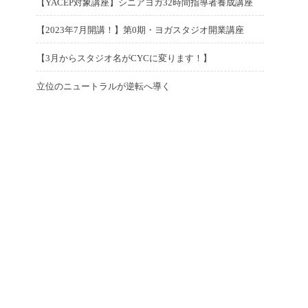
n
o
【YACEP対象講座】シニアヨガ32時間指導者養成講座
月
0
日
e
年
o
P
1
2
s
2
2
d
7
n
o
【2023年7月開講！】第0期・ヨガスタジオ開業講座
月
0
t
6
3
o
P
月
2
s
7
2
e
日
年
n
o
【3月からスタジオ名がCYCに変ります！】
1
0
t
日
3
d
6
P
2
s
1
2
e
年
o
月
o
立位のニュートラルが逆転へ導く
0
t
日
3
d
4
n
P
2
2
s
2
e
年
o
月
o
6
0
t
3
d
3
n
4
s
日
2
e
年
o
月
日
t
3
d
2
n
1
e
年
o
月
0
d
2
n
9
日
o
月
日
n
1
日