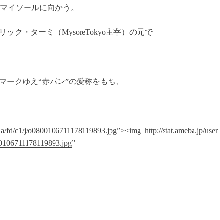
ンドのマイソールに向かう。
・ターミ（MysoreTokyo主宰）の元で
マークゆえ“赤パン”の愛称をもち、
luna/fd/c1/j/o0800106711178119893.jpg”><img
http://stat.ameba.jp/user
00106711178119893.jpg
”