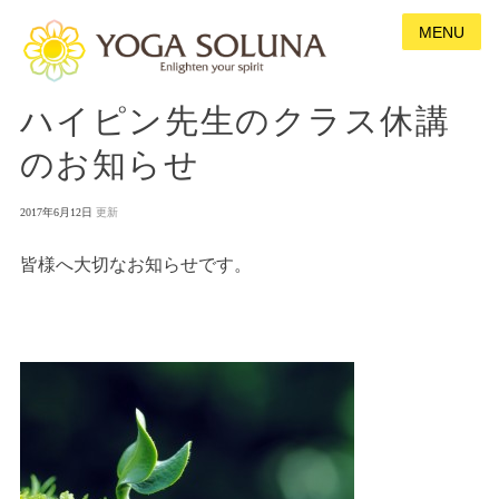
MENU
ハイピン先生のクラス休講
のお知らせ
P
2017年6月12日
o
s
皆様へ大切なお知らせです。
t
e
d
o
n