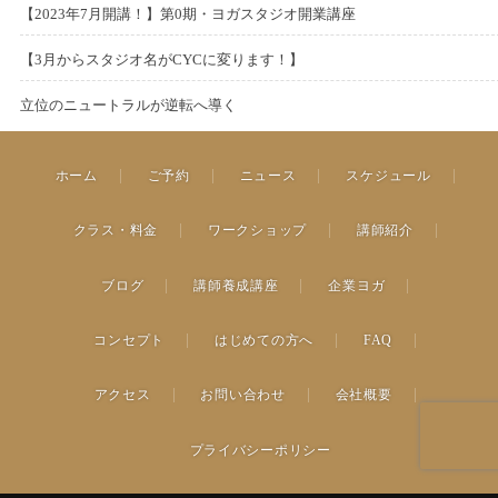
e
年
o
1
o
【2023年7月開講！】第0期・ヨガスタジオ開業講座
2
0
t
3
d
7
n
P
月
2
s
6
2
e
年
o
月
o
【3月からスタジオ名がCYCに変ります！】
7
0
t
日
3
d
6
n
P
1
2
s
日
2
e
年
o
月
o
立位のニュートラルが逆転へ導く
1
0
t
3
d
4
n
P
2
2
s
日
2
e
年
o
月
o
6
0
t
3
d
3
n
4
ホーム
ご予約
ニュース
スケジュール
s
日
2
e
年
o
月
日
t
3
d
2
n
1
e
クラス・料金
ワークショップ
講師紹介
年
o
月
0
d
2
n
9
日
o
月
ブログ
講師養成講座
企業ヨガ
日
n
1
日
コンセプト
はじめての方へ
FAQ
アクセス
お問い合わせ
会社概要
プライバシーポリシー