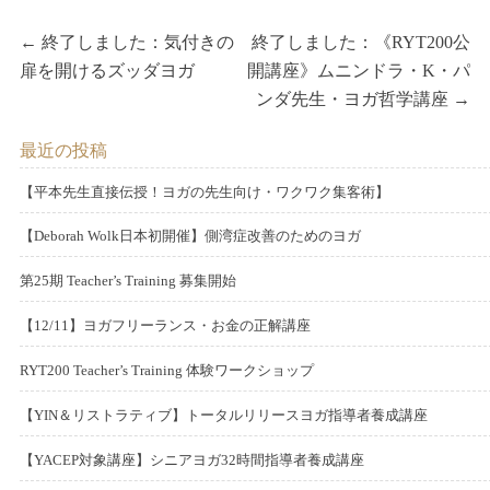
投
P
N
←
終了しました：気付きの
終了しました：《RYT200公
r
e
扉を開けるズッダヨガ
開講座》ムニンドラ・K・パ
稿
e
x
ンダ先生・ヨガ哲学講座
→
v
t
ナ
最近の投稿
i
p
ビ
o
o
【平本先生直接伝授！ヨガの先生向け・ワクワク集客術】
u
s
P
2
ゲ
o
【Deborah Wolk日本初開催】側湾症改善のためのヨガ
s
t:
0
P
2
s
2
p
ー
o
第25期 Teacher’s Training 募集開始
0
t
5
o
P
2
s
2
e
年
s
シ
o
【12/11】ヨガフリーランス・お金の正解講座
0
t
4
d
5
P
2
s
t:
2
e
年
o
月
o
RYT200 Teacher’s Training 体験ワークショップ
ョ
0
t
3
d
6
n
P
1
2
s
2
e
年
o
月
o
【YIN＆リストラティブ】トータルリリースヨガ指導者養成講座
4
0
t
ン
3
d
1
n
P
2
2
s
日
2
e
年
o
2
o
【YACEP対象講座】シニアヨガ32時間指導者養成講座
1
0
t
3
d
1
n
P
月
2
s
日
2