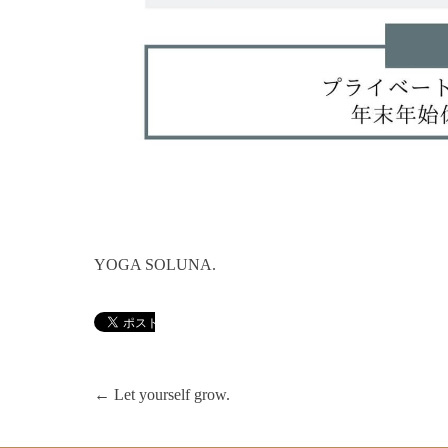
YOGA SOLUNA.
投
P
←
Let yourself grow.
r
稿
e