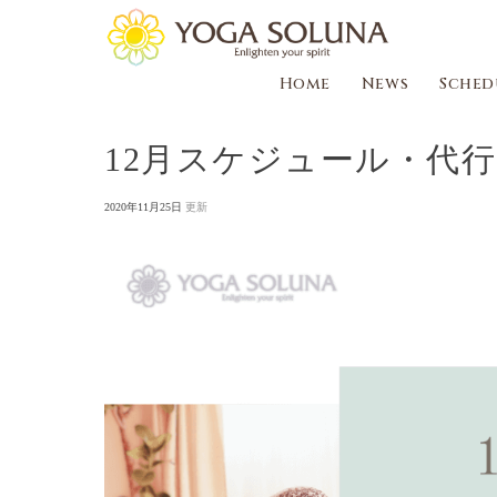
Home
News
Sched
12月スケジュール・代
P
2020年11月25日
o
s
t
e
d
o
n