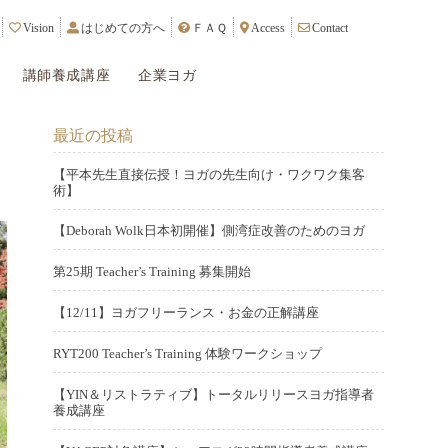
Vision
はじめての方へ
ＦＡＱ
Access
Contact
講師養成講座
企業ヨガ
最近の投稿
【平本先生直接伝授！ヨガの先生向け・ワクワク集客
術】
P
2
o
【Deborah Wolk日本初開催】側湾症改善のためのヨガ
0
P
2
s
2
o
第25期 Teacher’s Training 募集開始
0
t
5
P
2
s
2
e
年
o
【12/11】ヨガフリーランス・お金の正解講座
0
t
4
d
5
P
2
s
2
e
年
o
月
o
RYT200 Teacher’s Training 体験ワークショップ
0
t
3
d
6
n
P
1
2
s
2
e
年
o
月
o
【YIN＆リストラティブ】トータルリリースヨガ指導者
4
0
t
3
d
1
n
養成講座
2
s
日
2
e
年
o
P
2
2
1
t
3
d
1