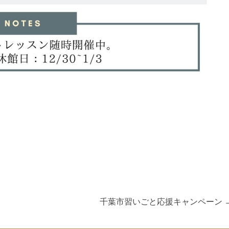
N
千葉市習いごと応援キャンペーン
e
x