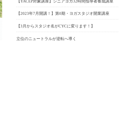
n
o
【YACEP対象講座】シニアヨガ32時間指導者養成講座
月
0
日
e
年
o
P
1
2
s
2
2
d
7
n
o
【2023年7月開講！】第0期・ヨガスタジオ開業講座
月
0
t
6
3
o
P
月
2
s
7
2
e
日
年
n
o
【3月からスタジオ名がCYCに変ります！】
1
0
t
日
3
d
6
P
2
s
1
2
e
年
o
月
o
立位のニュートラルが逆転へ導く
0
t
日
3
d
4
n
P
2
2
s
2
e
年
o
月
o
6
0
t
3
d
3
n
4
s
日
2
e
年
o
月
日
t
3
d
2
n
1
e
年
o
月
0
d
2
n
9
日
o
月
日
n
1
日