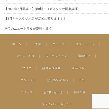
t
3
d
1
n
P
月
2
s
日
2
e
年
o
1
o
【2023年7月開講！】第0期・ヨガスタジオ開業講座
2
0
t
3
d
7
n
P
月
2
s
6
2
e
年
o
月
o
【3月からスタジオ名がCYCに変ります！】
7
0
t
日
3
d
6
n
P
1
2
s
日
2
e
年
o
月
o
立位のニュートラルが逆転へ導く
1
0
t
3
d
4
n
P
2
2
s
日
2
e
年
o
月
o
6
0
t
3
d
3
n
4
ホーム
ご予約
ニュース
スケジュール
s
日
2
e
年
o
月
日
t
3
d
2
n
1
e
クラス・料金
ワークショップ
講師紹介
年
o
月
0
d
2
n
9
日
o
月
ブログ
講師養成講座
企業ヨガ
日
n
1
日
コンセプト
はじめての方へ
FAQ
アクセス
お問い合わせ
会社概要
プライバシーポリシー