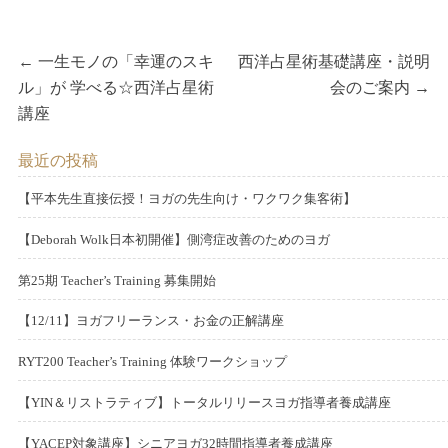
投
P
N
←
一生モノの「幸運のスキ
西洋占星術基礎講座・説明
r
e
ル」が 学べる☆西洋占星術
会のご案内
→
稿
e
x
講座
v
t
ナ
最近の投稿
i
p
ビ
o
o
【平本先生直接伝授！ヨガの先生向け・ワクワク集客術】
u
s
P
2
ゲ
o
【Deborah Wolk日本初開催】側湾症改善のためのヨガ
s
t:
0
P
2
s
2
p
ー
o
第25期 Teacher’s Training 募集開始
0
t
5
o
P
2
s
2
e
年
s
シ
o
【12/11】ヨガフリーランス・お金の正解講座
0
t
4
d
5
P
2
s
t:
2
e
年
o
月
o
RYT200 Teacher’s Training 体験ワークショップ
ョ
0
t
3
d
6
n
P
1
2
s
2
e
年
o
月
o
【YIN＆リストラティブ】トータルリリースヨガ指導者養成講座
4
0
t
ン
3
d
1
n
P
2
2
s
日
2
e
年
o
2
o
【YACEP対象講座】シニアヨガ32時間指導者養成講座
1
0