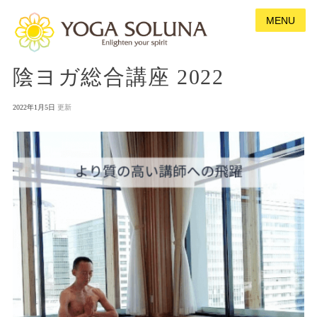
MENU
陰ヨガ総合講座 2022
P
2022年1月5日
o
s
t
e
d
o
n